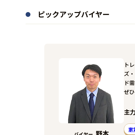
ピックアップバイヤー
トレ
ズ・
ド需
ぜひ
主
家
野本
バイヤー