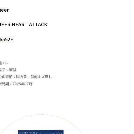
ueen
HEER HEART ATTACK
6552E
度：B
属品：帯付
の他詳細：国内盤 盤面キズ無し
取時期：2025年07月