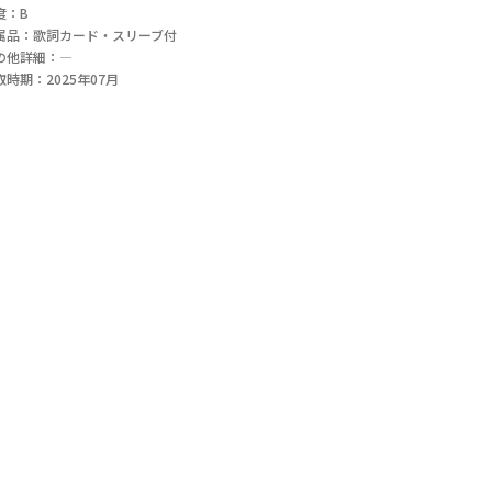
度：B
属品：歌詞カード・スリーブ付
の他詳細：―
取時期：2025年07月