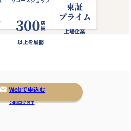
数
リユースショップ
東証
プライム
300
件
店舗
上場企業
以上を展開
Webで申込む
24時間受付中