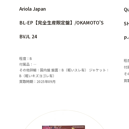
Ariola Japan
Q
BL-EP【完全生産限定盤】/OKAMOTO'S
S
BVJL 24
P-
程度：B
程
付属品：―
付
その他詳細：国内盤 盤面：B（軽いスレ有） ジャケット：
そ
B（軽いキズヨゴレ有）
買
買取時期：2025年09月