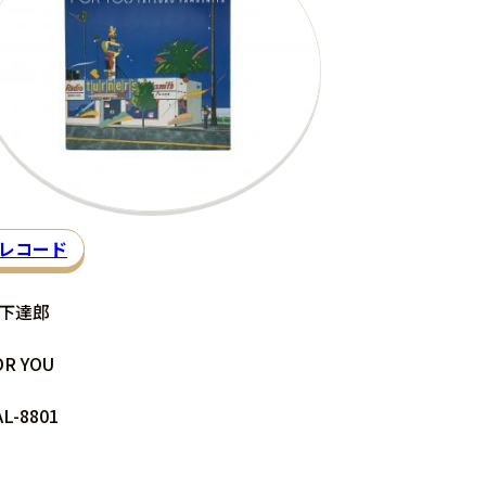
レコード
下達郎
OR YOU
L-8801