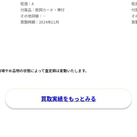
程度：A
程
付属品：歌詞カード・帯付
付
その他詳細：―
そ
買取時期：2024年11月
買
相場やお品物の状態
によって査定額は変動いたします。
買取実績をもっとみる