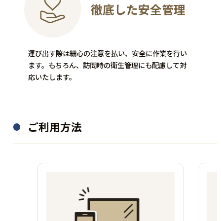
徹底した安全管理
着物
食器
千總
Baccarat
運び出す際は細心の注意を払い、安全に作業を行い
ます。もちろん、訪問時の衛生管理にも配慮して対
訪問着
ペアタンブラー
応いたします。
―
アルクール
55,000
買取金額
円
8,000
買取金額
円
ご利用方法
程度：C
程度：A
付属品：―
その他詳細：落款有 葡萄唐草
付属品：―
正倉院文様 刺繍 襟口・襟ヨゴ
その他詳細：―
レ・裏地シミ有
買取時期：2025年08月
買取時期：2025年12月