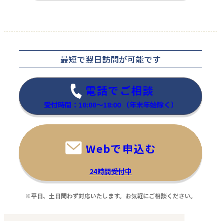
家電
絵画
最短で翌日訪問
が可能です
電話でご相談
Bioprogramming
トムエバハート
受付時間：10:00～18:00
（年末年始除く）
ヘアードライヤー
黄色帽子の少年
REP7D-JP
―
Webで申込む
30,000
35,000
買取金額
買取金額
円
円
24時間受付中
程度：S
程度：A
付属品：箱・取扱説明書付
付属品：―
※平日、土日問わず対応いたします。お気軽にご相談ください。
その他詳細：―
その他詳細：―
買取時期：2025年07月
買取時期：2025年08月