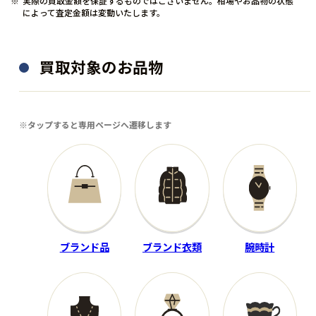
実際の買取金額を保証するものではございません。相場やお品物の状態
によって査定金額は変動いたします。
買取対象のお品物
デジタル機器
アウトドア用品
Apple
NORTENT
※タップすると専用ページへ遷移します
MacBook Pro
シェルター
A2992
Gamme6 EXTREME アーミ
ーグリーン
179,000
買取金額
円
70,000
買取金額
円
程度：A
ブランド品
ブランド衣類
腕時計
程度：A
付属品：完備
付属品：ペグ27本 ロープ10
その他詳細：14インチ 512GB
本 ギャランティカード付
Mac_OS 18GB 512GB
その他詳細：スカートあり
L16KFXKY2Y