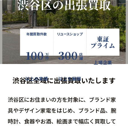
渋谷区の出張買取
年間買取件数
リユースショップ
東証
プライム
100
300
万件
店舗
上場企業
渋谷区全域に出張買取いたします
以上の実績
以上を展開
渋谷区にお住まいの方を対象に、ブランド家
具やデザイン家電をはじめ、
ブランド品、腕
時計、食器やお酒、絵画まで幅広く買取して