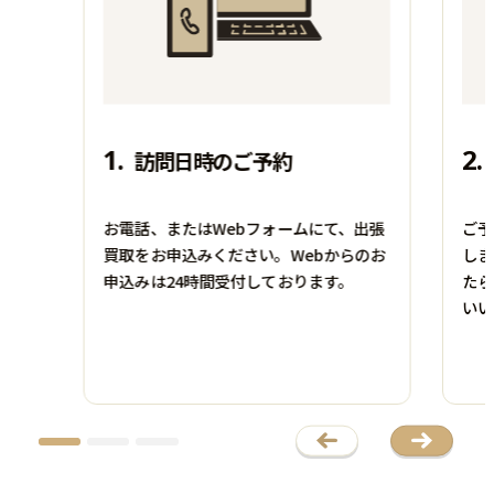
1.
2.
訪問日時のご予約
お電話、またはWebフォームにて、出張
ご予
買取をお申込みください。Webからのお
しま
申込みは24時間受付しております。
たら
お酒
楽器
いい
REMY MARTIN
OVATION
コニャック ルイ13世 ベリー
エレアコギター
オールド 700ml
1581-8
―