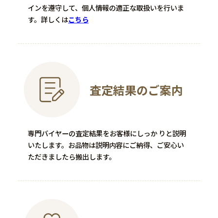
染錦花割
―
インを遵守して、個人情報の適正な取扱いを行いま
す。
詳しくは
こちら
15,000
買取金額
円
程度：―
程度：A
付属品：ケース付
付属品：―
その他詳細：K18 9.4g
その他詳細：―
買取時期：2025年04月
買取時期：2024年04月
査定結果のご案内
専門バイヤーの査定結果をお客様にしっか りと説明
いたします。お品物は説明内容にご納得、ご安心い
ただきましたら搬出します。