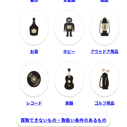
機動戦士ガンダム ダイカス
KAMOTO'S
トホワイトベース
BVJL 24
―
250,000
買取金額
円
程度：B
付属品：―
程度：B
その他詳細：国内盤 盤面：
お酒
ホビー
アウトドア用品
付属品：―
B（軽いスレ有） ジャケッ
その他詳細：―
ト：B（軽いキズヨゴレ有）
買取時期：2025年01月
買取時期：2025年09月
レコード
楽器
ゴルフ用品
買取できないもの・取扱い条件のあるもの