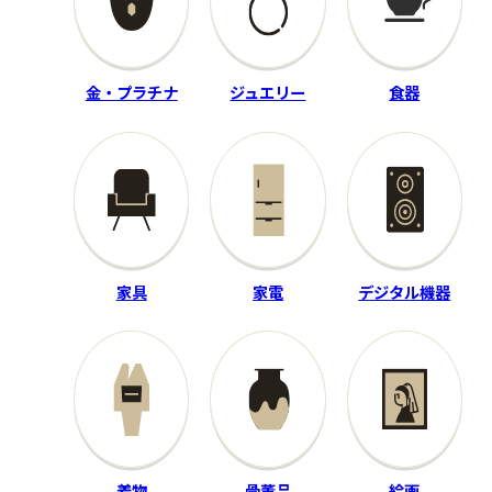
買取時期：2025年08月
買取時期：2024年10月
金・プラチナ
ジュエリー
食器
家具
家電
デジタル機器
レコード
ホビー
Ariola Japan
クローバー
BL-EP【完全生産限定盤】/O
着物
骨董品
絵画