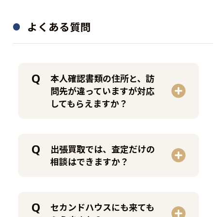
192,500
買取金額
円
88,000
買取金額
円
よくある質問
程度：B
程度：N
付属品：―
付属品：ケース付
その他詳細：baccarat
その他詳細：動作確認済
本人確認書類の住所と、訪
crystal 目減り有
買取時期：2025年11月
買取時期：2025年05月
問先が違っていますが対応
してもらえますか？
出張買取では、査定だけの
相談はできますか？
セカンドハウスにも来ても